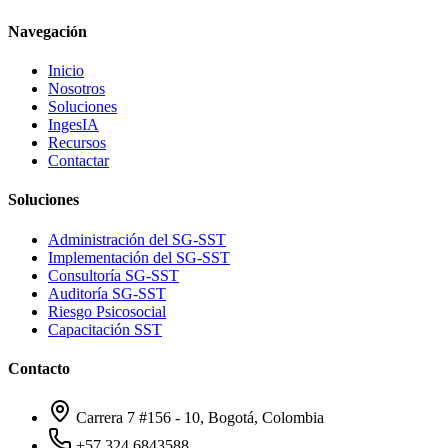
Navegación
Inicio
Nosotros
Soluciones
IngesIA
Recursos
Contactar
Soluciones
Administración del SG-SST
Implementación del SG-SST
Consultoría SG-SST
Auditoría SG-SST
Riesgo Psicosocial
Capacitación SST
Contacto
Carrera 7 #156 - 10, Bogotá, Colombia
+57 324 6843588