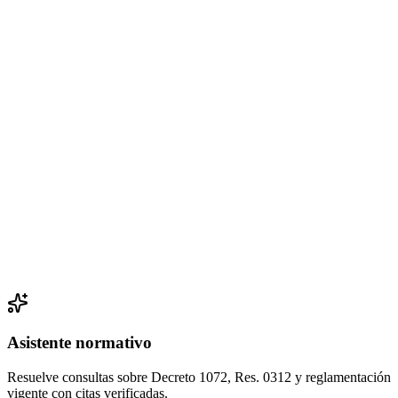
Actividades
Matriz IPVR actualizada
Capacitación enviada
Inspección programada
Evidencias sincronizadas
Asistente normativo
Resuelve consultas sobre Decreto 1072, Res. 0312 y reglamentación
vigente con citas verificadas.