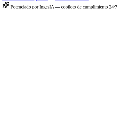
Potenciado por IngesIA — copiloto de cumplimiento 24/7
IA Monitoreando 24/7
Cumplimiento
98.0%
Auditorías
92/26
Crecimiento
+
24
%