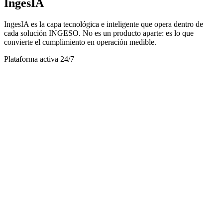
IngesIA
IngesIA es la capa tecnológica e inteligente que opera dentro de
cada solución INGESO. No es un producto aparte: es lo que
convierte el cumplimiento en operación medible.
Plataforma activa 24/7
IA Monitoreando 24/7
Cumplimiento
98.0%
Auditorías
92/26
Crecimiento
+
24
%