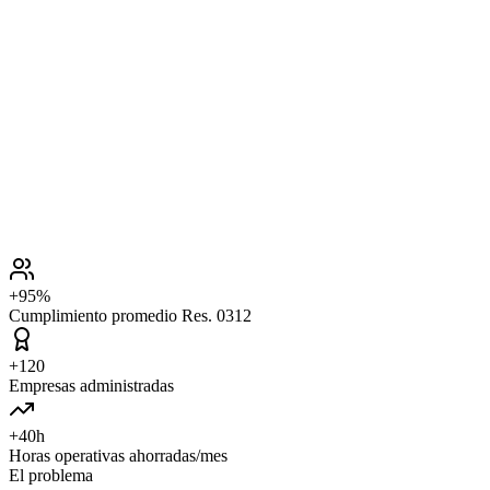
Actividades
Matriz IPVR actualizada
Capacitación enviada
Inspección programada
Evidencias sincronizadas
+95%
Cumplimiento promedio Res. 0312
+120
Empresas administradas
+40h
Horas operativas ahorradas/mes
El problema